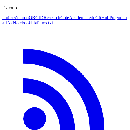
Externo
Unirse
Zenodo
ORCID
ResearchGate
Academia.edu
GitHub
Preguntar
a IA
(NotebookLM)
llms.txt