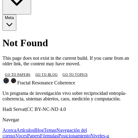
Meta
Not Found
This page does not exist in the current build. If you came from an
older link, the content may have moved.
GO TO PAPERS
GO TO BLOG
GO TO TOPICS
Fractal Resonance Coherence
Un programa de investigación vivo sobre reciprocidad entropía-
coherencia, sistemas abiertos, caos, medición y computación.
Hadi Servat
|
CC BY-NC-ND 4.0
Navegar
Acerca
Artículos
Blog
Temas
Navegación del
corpus
Voces
Papers
Fórmulas
Posicionamiento
Niveles-μ