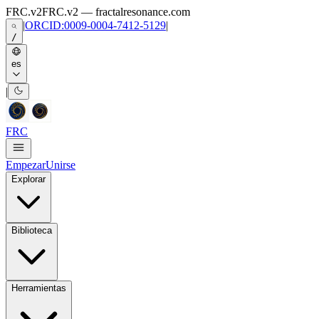
Skip to main content
FRC.v2
FRC.v2 — fractalresonance.com
|
ORCID:0009-0004-7412-5129
|
/
es
|
FRC
Empezar
Unirse
Explorar
Biblioteca
Herramientas