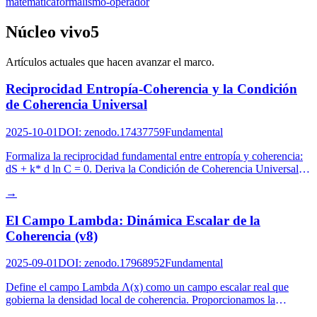
matematica
formalismo-operador
Núcleo vivo
5
Artículos actuales que hacen avanzar el marco.
Reciprocidad Entropía-Coherencia y la Condición
de Coherencia Universal
2025-10-01
DOI
:
zenodo.17437759
Fundamental
Formaliza la reciprocidad fundamental entre entropía y coherencia:
dS + k* d ln C = 0. Deriva la Condición de Coherencia Universal
(UCC) como una ecuación de flujo local que gobierna la dinámica
→
de coherencia. Demuestra la consistencia termodinámica a través de
límites de disipación y conecta las proyecciones teóricas de la
El Campo Lambda: Dinámica Escalar de la
información y físicas del marco.
Coherencia (v8)
2025-09-01
DOI
:
zenodo.17968952
Fundamental
Define el campo Lambda Λ(x) como un campo escalar real que
gobierna la densidad local de coherencia. Proporcionamos la
formulación Lagrangiana y derivamos las ecuaciones de movimiento