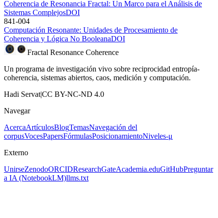
Coherencia de Resonancia Fractal: Un Marco para el Análisis de
Sistemas Complejos
DOI
841-004
Computación Resonante: Unidades de Procesamiento de
Coherencia y Lógica No Booleana
DOI
Fractal Resonance Coherence
Un programa de investigación vivo sobre reciprocidad entropía-
coherencia, sistemas abiertos, caos, medición y computación.
Hadi Servat
|
CC BY-NC-ND 4.0
Navegar
Acerca
Artículos
Blog
Temas
Navegación del
corpus
Voces
Papers
Fórmulas
Posicionamiento
Niveles-μ
Externo
Unirse
Zenodo
ORCID
ResearchGate
Academia.edu
GitHub
Preguntar
a IA
(NotebookLM)
llms.txt