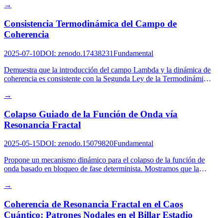
→
para Λ acoplado a la materia.
Consistencia Termodinámica del Campo de
Coherencia
2025-07-10
DOI
:
zenodo.17438231
Fundamental
Demuestra que la introducción del campo Lambda y la dinámica de
coherencia es consistente con la Segunda Ley de la Termodinámica.
Derivamos la relación de energía libre generalizada G = H - TS -
→
k*T ln C.
Colapso Guiado de la Función de Onda vía
Resonancia Fractal
2025-05-15
DOI
:
zenodo.15079820
Fundamental
Propone un mecanismo dinámico para el colapso de la función de
onda basado en bloqueo de fase determinista. Mostramos que la
medición no es un salto aleatorio sino una trayectoria guiada hacia
→
atractores resonantes en el espacio de fase, impulsada por el
gradiente del campo Lambda.
Coherencia de Resonancia Fractal en el Caos
Cuántico: Patrones Nodales en el Billar Estadio