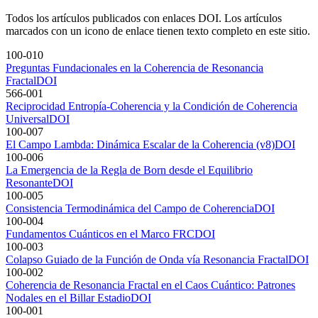
computación clásica y cuántica.
Todos los artículos publicados con enlaces DOI. Los artículos
marcados con un icono de enlace tienen texto completo en este sitio.
100-010
Preguntas Fundacionales en la Coherencia de Resonancia
Fractal
DOI
566-001
Reciprocidad Entropía-Coherencia y la Condición de Coherencia
Universal
DOI
100-007
El Campo Lambda: Dinámica Escalar de la Coherencia (v8)
DOI
100-006
La Emergencia de la Regla de Born desde el Equilibrio
Resonante
DOI
100-005
Consistencia Termodinámica del Campo de Coherencia
DOI
100-004
Fundamentos Cuánticos en el Marco FRC
DOI
100-003
Colapso Guiado de la Función de Onda vía Resonancia Fractal
DOI
100-002
Coherencia de Resonancia Fractal en el Caos Cuántico: Patrones
Nodales en el Billar Estadio
DOI
100-001