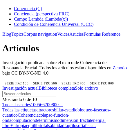
Coherencia (C)
Conciencia (perspectiva FRC)
Campo Lambda (Lambda(x))
Condición de Coherencia Universal (UCC)
Blog
Topics
Corpus navigation
Voices
Articles
Formulas Reference
Artículos
Investigación publicada sobre el marco de Coherencia de
Resonancia Fractal. Todos los artículos están disponibles en
Zenodo
bajo CC BY-NC-ND 4.0.
SERIE FRC 100
SERIE FRC 566
SERIE FRC 700
SERIE FRC 800
Investigación actual
Biblioteca completa
Solo archivo
Mostrando
6
de
10
Todas las series
100
566
700
800
—
Todas las etiquetas
atractores
billar-estadio
bloqueo-fase
caos-
cuantico
Coherencia
colapso-funcion-
onda
computacion
determinismo
dimension-fractal
energia-
libre
Entropía
equilibrio
falsabilidad
faq
filosofia
fisica-