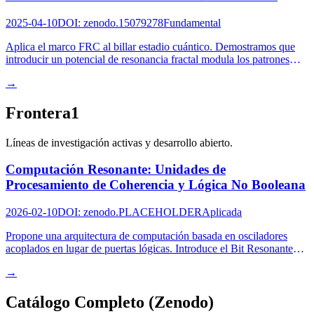
2025-04-10
DOI
:
zenodo.15079278
Fundamental
Aplica el marco FRC al billar estadio cuántico. Demostramos que
introducir un potencial de resonancia fractal modula los patrones
nodales de la función de onda, aumentando su dimensión fractal de
→
D≈1.2 a D≈1.90, sugiriendo una subestructura determinista para el
caos cuántico.
Frontera
1
Líneas de investigación activas y desarrollo abierto.
Computación Resonante: Unidades de
Procesamiento de Coherencia y Lógica No Booleana
2026-02-10
DOI
:
zenodo.PLACEHOLDER
Aplicada
Propone una arquitectura de computación basada en osciladores
acoplados en lugar de puertas lógicas. Introduce el Bit Resonante
(R-bit), que almacena información en relaciones de fase con un
→
campo de coherencia global, y la Unidad de Procesamiento de
Coherencia (CPU), que computa a través de dinámicas de bloqueo
Catálogo Completo (Zenodo)
de fase deterministas. Analizamos la corrección de errores, la
complejidad computacional y las ventajas sobre los paradigmas de