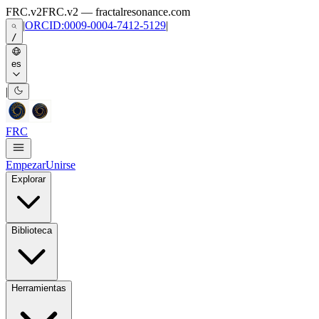
Skip to main content
FRC.v2
FRC.v2 — fractalresonance.com
|
ORCID:0009-0004-7412-5129
|
/
es
|
FRC
Empezar
Unirse
Explorar
Biblioteca
Herramientas