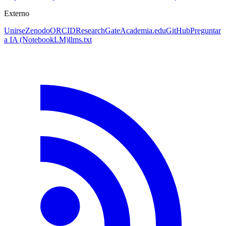
Externo
Unirse
Zenodo
ORCID
ResearchGate
Academia.edu
GitHub
Preguntar
a IA
(NotebookLM)
llms.txt