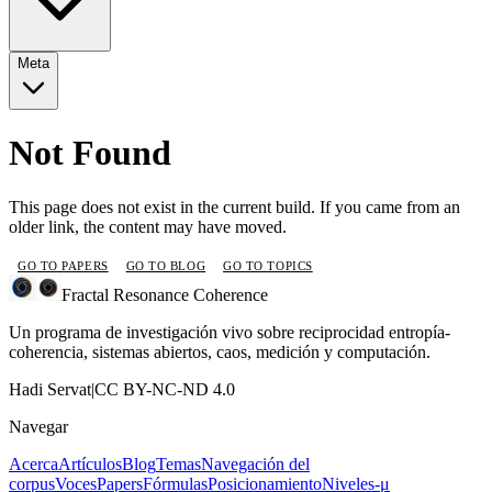
Meta
Not Found
This page does not exist in the current build. If you came from an
older link, the content may have moved.
GO TO PAPERS
GO TO BLOG
GO TO TOPICS
Fractal Resonance Coherence
Un programa de investigación vivo sobre reciprocidad entropía-
coherencia, sistemas abiertos, caos, medición y computación.
Hadi Servat
|
CC BY-NC-ND 4.0
Navegar
Acerca
Artículos
Blog
Temas
Navegación del
corpus
Voces
Papers
Fórmulas
Posicionamiento
Niveles-μ