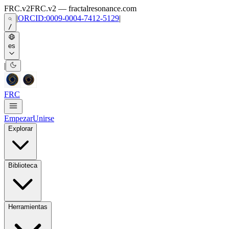
Skip to main content
FRC.v2
FRC.v2 — fractalresonance.com
|
ORCID:0009-0004-7412-5129
|
/
es
|
FRC
Empezar
Unirse
Explorar
Biblioteca
Herramientas