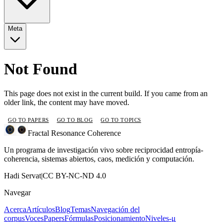
Meta
Not Found
This page does not exist in the current build. If you came from an
older link, the content may have moved.
GO TO PAPERS
GO TO BLOG
GO TO TOPICS
Fractal Resonance Coherence
Un programa de investigación vivo sobre reciprocidad entropía-
coherencia, sistemas abiertos, caos, medición y computación.
Hadi Servat
|
CC BY-NC-ND 4.0
Navegar
Acerca
Artículos
Blog
Temas
Navegación del
corpus
Voces
Papers
Fórmulas
Posicionamiento
Niveles-μ