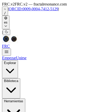
Skip to main content
FRC.v2
FRC.v2 — fractalresonance.com
|
ORCID:0009-0004-7412-5129
|
/
es
|
FRC
Empezar
Unirse
Explorar
Biblioteca
Herramientas