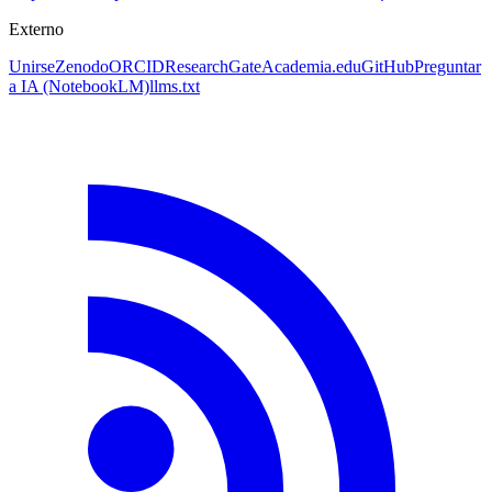
Externo
Unirse
Zenodo
ORCID
ResearchGate
Academia.edu
GitHub
Preguntar
a IA
(NotebookLM)
llms.txt