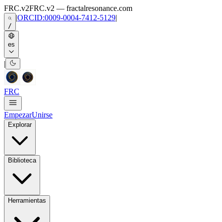
Skip to main content
FRC.v2
FRC.v2 — fractalresonance.com
|
ORCID:0009-0004-7412-5129
|
/
es
|
FRC
Empezar
Unirse
Explorar
Biblioteca
Herramientas