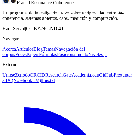
Fractal Resonance Coherence
Un programa de investigación vivo sobre reciprocidad entropía-
coherencia, sistemas abiertos, caos, medición y computación.
Hadi Servat
|
CC BY-NC-ND 4.0
Navegar
Acerca
Artículos
Blog
Temas
Navegación del
corpus
Voces
Papers
Fórmulas
Posicionamiento
Niveles-μ
Externo
Unirse
Zenodo
ORCID
ResearchGate
Academia.edu
GitHub
Preguntar
a IA
(NotebookLM)
llms.txt