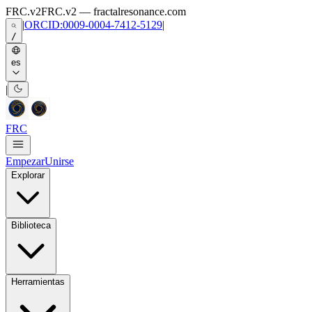
Skip to main content
FRC.v2
FRC.v2 — fractalresonance.com
|
ORCID:0009-0004-7412-5129
|
/
es
|
FRC
Empezar
Unirse
Explorar
Biblioteca
Herramientas