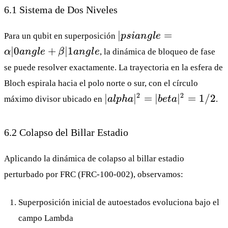
6.1 Sistema de Dos Niveles
| psi
∣
=
Para un qubit en superposición
p
s
ian
g
l
e
angle =
∣0
+
∣1
α
an
g
l
e
β
an
g
l
e
, la dinámica de bloqueo de fase
\alpha|0
se puede resolver exactamente. La trayectoria en la esfera de
angle +
\beta|1
Bloch espirala hacia el polo norte o sur, con el círculo
angle
|
2
2
∣
∣
=
∣
∣
=
1/2
máximo divisor ubicado en
a
lp
ha
b
e
t
a
.
alpha|^2
= |
6.2 Colapso del Billar Estadio
beta|^2
= 1/2
Aplicando la dinámica de colapso al billar estadio
perturbado por FRC (
FRC-100-002
), observamos:
Superposición inicial de autoestados evoluciona bajo el
campo Lambda