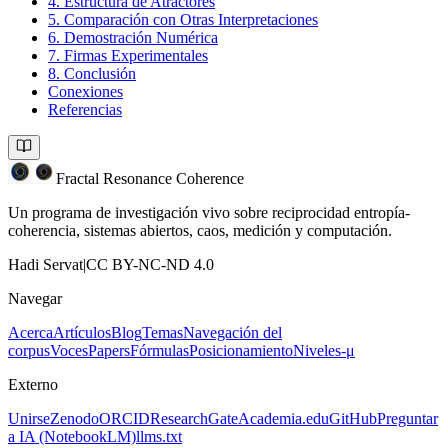
4. Estructura de Atractores
5. Comparación con Otras Interpretaciones
6. Demostración Numérica
7. Firmas Experimentales
8. Conclusión
Conexiones
Referencias
Fractal Resonance Coherence
Un programa de investigación vivo sobre reciprocidad entropía-
coherencia, sistemas abiertos, caos, medición y computación.
Hadi Servat
|
CC BY-NC-ND 4.0
Navegar
Acerca
Artículos
Blog
Temas
Navegación del
corpus
Voces
Papers
Fórmulas
Posicionamiento
Niveles-μ
Externo
Unirse
Zenodo
ORCID
ResearchGate
Academia.edu
GitHub
Preguntar
a IA
(NotebookLM)
llms.txt