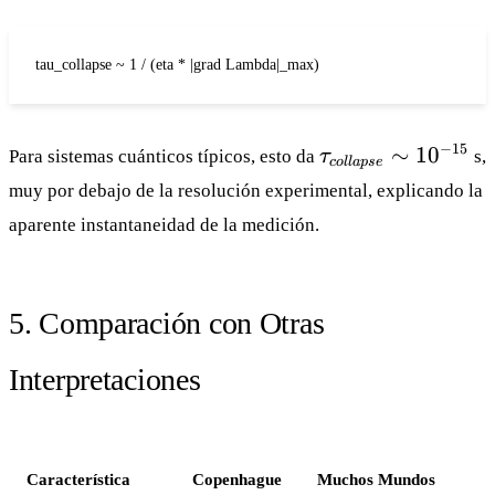
tau_collapse ~ 1 / (eta * |grad Lambda|_max)
\tau_{collapse}
−
15
∼
1
0
Para sistemas cuánticos típicos, esto da
τ
s,
co
ll
a
p
se
\sim 10^{-15}
muy por debajo de la resolución experimental, explicando la
aparente instantaneidad de la medición.
5. Comparación con Otras
Interpretaciones
Característica
Copenhague
Muchos Mundos