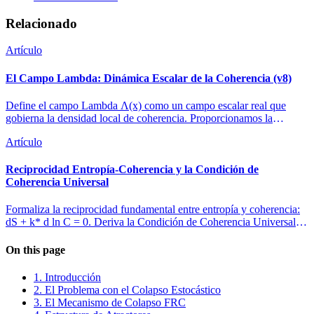
Relacionado
Artículo
El Campo Lambda: Dinámica Escalar de la Coherencia (v8)
Define el campo Lambda Λ(x) como un campo escalar real que
gobierna la densidad local de coherencia. Proporcionamos la
formulación Lagrangiana y derivamos las ecuaciones de movimiento
Artículo
para Λ acoplado a la materia.
Reciprocidad Entropía-Coherencia y la Condición de
Coherencia Universal
Formaliza la reciprocidad fundamental entre entropía y coherencia:
dS + k* d ln C = 0. Deriva la Condición de Coherencia Universal
(UCC) como una ecuación de flujo local que gobierna la dinámica
de coherencia. Demuestra la consistencia termodinámica a través de
On this page
límites de disipación y conecta las proyecciones teóricas de la
información y físicas del marco.
1. Introducción
2. El Problema con el Colapso Estocástico
3. El Mecanismo de Colapso FRC