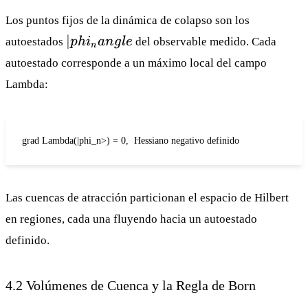
Los puntos fijos de la dinámica de colapso son los
|
∣
autoestados
p
h
i
an
g
l
e
del observable medido. Cada
n
phi_n
autoestado corresponde a un máximo local del campo
angle
Lambda:
grad Lambda(|phi_n>) = 0,  Hessiano negativo definido
Las cuencas de atracción particionan el espacio de Hilbert
en regiones, cada una fluyendo hacia un autoestado
definido.
4.2 Volúmenes de Cuenca y la Regla de Born