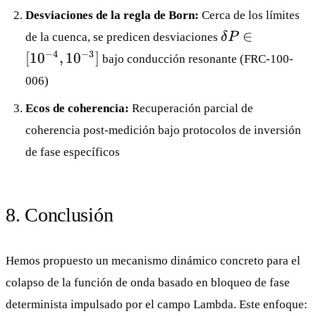
Desviaciones de la regla de Born:
Cerca de los límites
\delta P
∈
de la cuenca, se predicen desviaciones
δ
P
\in
−
4
−
3
[
1
0
,
1
0
]
bajo conducción resonante (
FRC-100-
[10^{-4},
006
)
10^{-3}]
Ecos de coherencia:
Recuperación parcial de
coherencia post-medición bajo protocolos de inversión
de fase específicos
8. Conclusión
Hemos propuesto un mecanismo dinámico concreto para el
colapso de la función de onda basado en bloqueo de fase
determinista impulsado por el campo Lambda. Este enfoque: