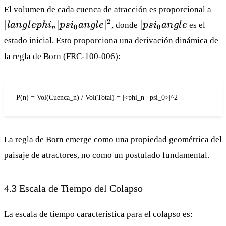
| l
El volumen de cada cuenca de atracción es proporcional a
phi
|
2
∣
∣
∣
∣
l
an
g
l
e
p
h
i
p
s
i
an
g
l
e
, donde
p
s
i
an
g
l
e
es el
0
0
n
psi
psi_0
estado inicial. Esto proporciona una derivación dinámica de
ang
angle
la regla de Born (
FRC-100-006
):
P(n) = Vol(Cuenca_n) / Vol(Total) = |<phi_n | psi_0>|^2
La regla de Born emerge como una propiedad geométrica del
paisaje de atractores, no como un postulado fundamental.
4.3 Escala de Tiempo del Colapso
La escala de tiempo característica para el colapso es: