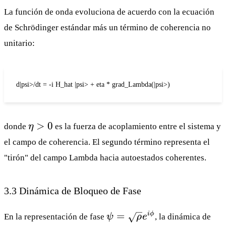
La función de onda evoluciona de acuerdo con la ecuación
de Schrödinger estándar más un término de coherencia no
unitario:
d|psi>/dt = -i H_hat |psi> + eta * grad_Lambda(|psi>)
\eta
>
0
donde
η
es la fuerza de acoplamiento entre el sistema y
> 0
el campo de coherencia. El segundo término representa el
"tirón" del campo Lambda hacia autoestados coherentes.
3.3 Dinámica de Bloqueo de Fase
\psi =
=
i
ϕ
En la representación de fase
ψ
ρ
e
, la dinámica de