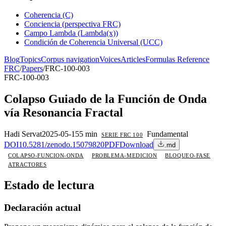
Coherencia (C)
Conciencia (perspectiva FRC)
Campo Lambda (Lambda(x))
Condición de Coherencia Universal (UCC)
Blog
Topics
Corpus navigation
Voices
Articles
Formulas Reference
FRC
/
Papers
/
FRC-100-003
FRC-100-003
Colapso Guiado de la Función de Onda
vía Resonancia Fractal
Hadi Servat
2025-05-15
5 min
Fundamental
SERIE FRC 100
DOI
10.5281/zenodo.15079820
PDF
Download
.md
COLAPSO-FUNCION-ONDA
PROBLEMA-MEDICION
BLOQUEO-FASE
ATRACTORES
Estado de lectura
Declaración actual