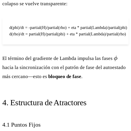
\sqrt{\rho}
colapso se vuelve transparente:
e^{i\phi}
d(phi)/dt = -partial(H)/partial(rho) + eta * partial(Lambda)/partial(phi)

d(rho)/dt = partial(H)/partial(phi) + eta * partial(Lambda)/partial(rho)
\phi
El término del gradiente de Lambda impulsa las fases
ϕ
hacia la sincronización con el patrón de fase del autoestado
más cercano—esto es
bloqueo de fase
.
4. Estructura de Atractores
4.1 Puntos Fijos