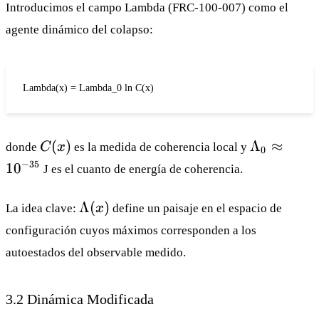
Introducimos el campo Lambda (
FRC-100-007
) como el
agente dinámico del colapso:
Lambda(x) = Lambda_0 ln C(x)
C(x)
\Lambda
(
)
Λ
≈
donde
C
x
es la medida de coherencia local y
0
\approx
−
35
1
0
J es el cuanto de energía de coherencia.
10^{-35}
\Lambda(x)
Λ
(
)
La idea clave:
x
define un paisaje en el espacio de
configuración cuyos máximos corresponden a los
autoestados del observable medido.
3.2 Dinámica Modificada