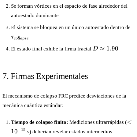
Se forman vórtices en el espacio de fase alrededor del
autoestado dominante
\t
El sistema se bloquea en un único autoestado dentro de
τ
co
ll
a
p
se
D
≈
1.90
El estado final exhibe la firma fractal
D
\approx
1.90
7. Firmas Experimentales
El mecanismo de colapso FRC predice desviaciones de la
mecánica cuántica estándar:
<
<
Tiempo de colapso finito:
Mediciones ultrarrápidas (
10^
−
15
1
0
s) deberían revelar estados intermedios