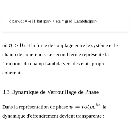
d|psi>/dt = -i H_hat |psi> + eta * grad_Lambda(|psi>)
η
>
0
où
η
est la force de couplage entre le système et le
>
champ de cohérence. Le second terme représente la
0
"traction" du champ Lambda vers des états propres
cohérents.
3.3 Dynamique de Verrouillage de Phase
ψ =
=
i
φ
Dans la représentation de phase
ψ
ro
t
ρ
e
, la
rot{ρ}
dynamique d'effondrement devient transparente :
e^{iφ}