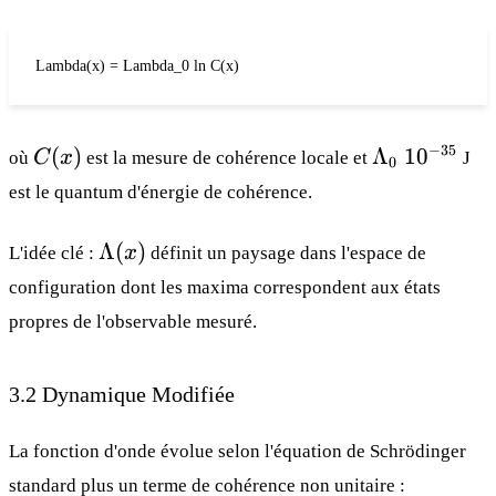
Lambda(x) = Lambda_0 ln C(x)
C(x)
Λ_0 ~
−
35
(
)
Λ
1
0
où
C
x
est la mesure de cohérence locale et
J
0
10^{-35}
est le quantum d'énergie de cohérence.
Λ(x)
Λ
(
)
L'idée clé :
x
définit un paysage dans l'espace de
configuration dont les maxima correspondent aux états
propres de l'observable mesuré.
3.2 Dynamique Modifiée
La fonction d'onde évolue selon l'équation de Schrödinger
standard plus un terme de cohérence non unitaire :