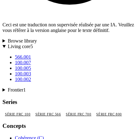
Ceci est une traduction non supervisée réalisée par une IA. Veuillez
vous référer à la version anglaise pour le texte définitif.
Browse library
Living core
5
566.001
100.007
100.005
100.003
100.002
Frontier
1
Series
SÉRIE FRC 100
SÉRIE FRC 566
SÉRIE FRC 700
SÉRIE FRC 800
Concepts
Cohérence (C)