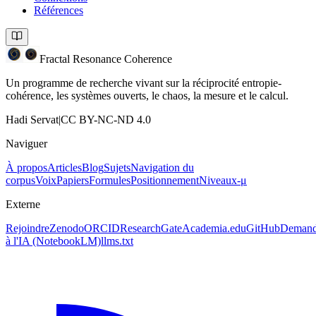
Références
Fractal Resonance Coherence
Un programme de recherche vivant sur la réciprocité entropie-
cohérence, les systèmes ouverts, le chaos, la mesure et le calcul.
Hadi Servat
|
CC BY-NC-ND 4.0
Naviguer
À propos
Articles
Blog
Sujets
Navigation du
corpus
Voix
Papiers
Formules
Positionnement
Niveaux-μ
Externe
Rejoindre
Zenodo
ORCID
ResearchGate
Academia.edu
GitHub
Demand
à l'IA
(NotebookLM)
llms.txt