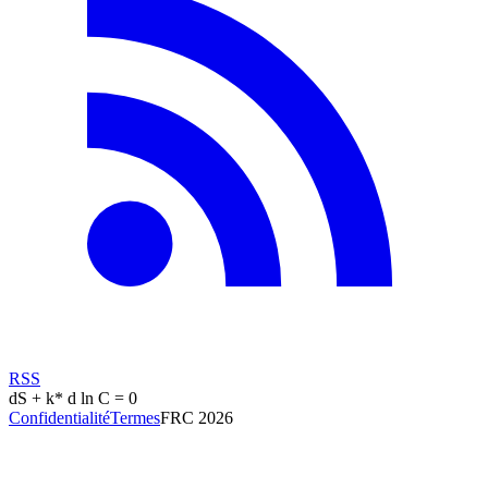
RSS
dS + k* d ln C = 0
Confidentialité
Termes
FRC
2026