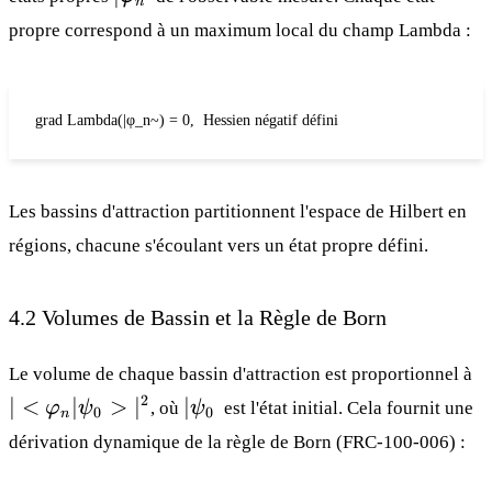
n
φ_n~
propre correspond à un maximum local du champ Lambda :
grad Lambda(|φ_n~) = 0,  Hessien négatif défini
Les bassins d'attraction partitionnent l'espace de Hilbert en
régions, chacune s'écoulant vers un état propre défini.
4.2 Volumes de Bassin et la Règle de Born
|
Le volume de chaque bassin d'attraction est proportionnel à
φ
|
2
∣
<
∣
>
∣
∣
φ
ψ
, où
ψ
est l'état initial. Cela fournit une
0
0
n
|
ψ_0~
dérivation dynamique de la règle de Born (
FRC-100-006
) :
ψ
>