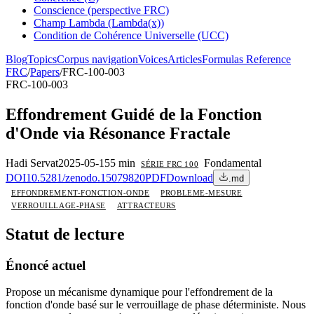
Conscience (perspective FRC)
Champ Lambda (Lambda(x))
Condition de Cohérence Universelle (UCC)
Blog
Topics
Corpus navigation
Voices
Articles
Formulas Reference
FRC
/
Papers
/
FRC-100-003
FRC-100-003
Effondrement Guidé de la Fonction
d'Onde via Résonance Fractale
Hadi Servat
2025-05-15
5 min
Fondamental
SÉRIE FRC 100
DOI
10.5281/zenodo.15079820
PDF
Download
.md
EFFONDREMENT-FONCTION-ONDE
PROBLEME-MESURE
VERROUILLAGE-PHASE
ATTRACTEURS
Statut de lecture
Énoncé actuel
Propose un mécanisme dynamique pour l'effondrement de la
fonction d'onde basé sur le verrouillage de phase déterministe. Nous