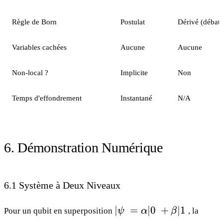
Règle de Born
Postulat
Dérivé (débatt
Variables cachées
Aucune
Aucune
Non-local ?
Implicite
Non
Temps d'effondrement
Instantané
N/A
6. Démonstration Numérique
6.1 Système à Deux Niveaux
|ψ~
∣
=
∣0
+
∣1
Pour un qubit en superposition
ψ
α
β
, la
=