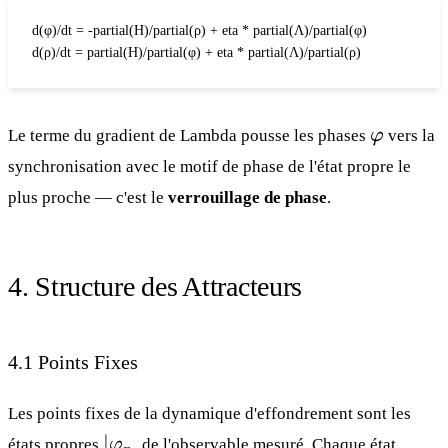
d(φ)/dt = -partial(H)/partial(ρ) + eta * partial(Λ)/partial(φ)

d(ρ)/dt = partial(H)/partial(φ) + eta * partial(Λ)/partial(ρ)
φ
Le terme du gradient de Lambda pousse les phases
φ
vers la
synchronisation avec le motif de phase de l'état propre le
plus proche — c'est le
verrouillage de phase
.
4. Structure des Attracteurs
4.1 Points Fixes
Les points fixes de la dynamique d'effondrement sont les
|
∣
états propres
φ
de l'observable mesuré. Chaque état