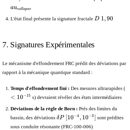
a
u
co
ll
a
p
se
D ~
1
,
90
L'état final présente la signature fractale
D
1,90
7. Signatures Expérimentales
Le mécanisme d'effondrement FRC prédit des déviations par
rapport à la mécanique quantique standard :
<
Temps d'effondrement fini :
Des mesures ultrarapides (
1
−
15
<
1
0
s) devraient révéler des états intermédiaires
Déviations de la règle de Born :
Près des limites du
δ P ~
−
4
−
3
[
1
0
,
1
0
]
bassin, des déviations
δ
P
sont prédites
[10^{-4},
sous conduite résonante (
FRC-100-006
)