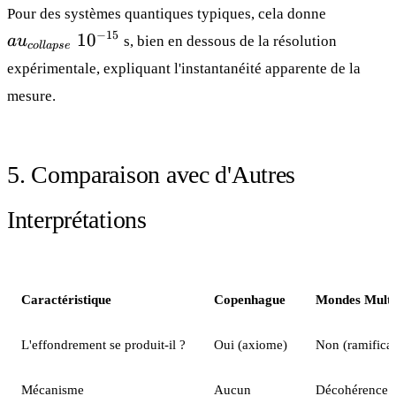
au_{coll
Pour des systèmes quantiques typiques, cela donne
~ 10^{-
−
15
1
0
a
u
s, bien en dessous de la résolution
co
ll
a
p
se
expérimentale, expliquant l'instantanéité apparente de la
mesure.
5. Comparaison avec d'Autres
Interprétations
Caractéristique
Copenhague
Mondes Multi
L'effondrement se produit-il ?
Oui (axiome)
Non (ramificat
Mécanisme
Aucun
Décohérence