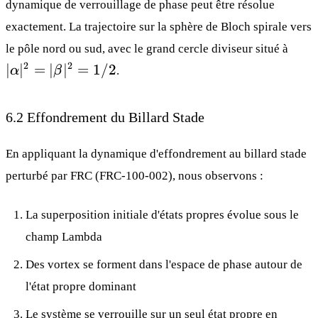
dynamique de verrouillage de phase peut être résolue
α|0~
exactement. La trajectoire sur la sphère de Bloch spirale vers
+
|
β|1~
le pôle nord ou sud, avec le grand cercle diviseur situé à
α|^2
2
2
∣
∣
=
∣
∣
=
1/2
α
β
.
= |
β|^2
=
6.2 Effondrement du Billard Stade
1/2
En appliquant la dynamique d'effondrement au billard stade
perturbé par FRC (
FRC-100-002
), nous observons :
La superposition initiale d'états propres évolue sous le
champ Lambda
Des vortex se forment dans l'espace de phase autour de
l'état propre dominant
au_{c
Le système se verrouille sur un seul état propre en