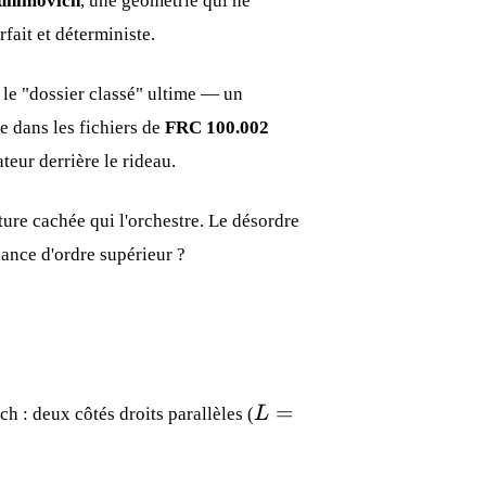
Bunimovich
, une géométrie qui ne
rfait et déterministe.
 le "dossier classé" ultime — un
te dans les fichiers de
FRC 100.002
teur derrière le rideau.
ture cachée qui l'orchestre. Le désordre
ance d'ordre supérieur ?
L=2
=
h : deux côtés droits parallèles (
L