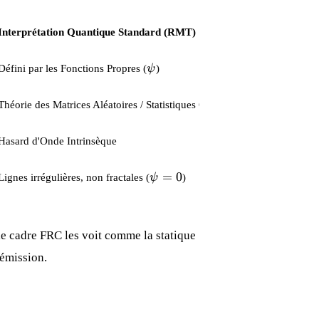
Interprétation Quantique Standard (RMT)
\psi
Défini par les Fonctions Propres (
ψ
)
Théorie des Matrices Aléatoires / Statistiques GOE
Hasard d'Onde Intrinsèque
\psi
=
0
Lignes irrégulières, non fractales (
ψ
)
= 0
 le cadre FRC les voit comme la statique
'émission.