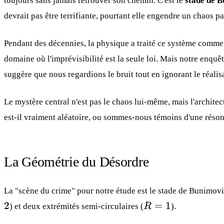
toujours sans jamais retrouver son chemin. C'est le
stade de 
devrait pas être terrifiante, pourtant elle engendre un chaos pa
Pendant des décennies, la physique a traité ce système comme
domaine où l'imprévisibilité est la seule loi. Mais notre enquê
suggère que nous regardions le bruit tout en ignorant le réalisa
Le mystère central n'est pas le chaos lui-même, mais l'architec
est-il vraiment aléatoire, ou sommes-nous témoins d'une réson
La Géométrie du Désordre
La "scène du crime" pour notre étude est le stade de Bunimovic
R=1
2
=
1
) et deux extrémités semi-circulaires (
R
).