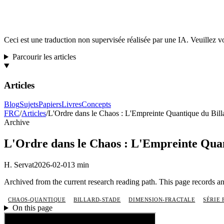
Ceci est une traduction non supervisée réalisée par une IA. Veuillez vou
Parcourir les articles
Articles
Blog
Sujets
Papiers
Livres
Concepts
FRC
/
Articles
/
L'Ordre dans le Chaos : L'Empreinte Quantique du Bill
Archive
L'Ordre dans le Chaos : L'Empreinte Quan
H. Servat
2026-02-01
3 min
Archived from the current research reading path. This page records an 
CHAOS-QUANTIQUE
BILLARD-STADE
DIMENSION-FRACTALE
SÉRIE 
On this page