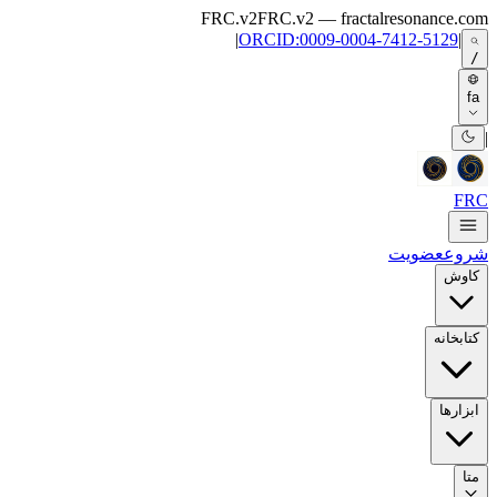
Skip to main content
FRC.v2
FRC.v2 — fractalresonance.com
|
ORCID:0009-0004-7412-5129
|
/
fa
|
FRC
شروع
عضویت
کاوش
کتابخانه
ابزارها
متا