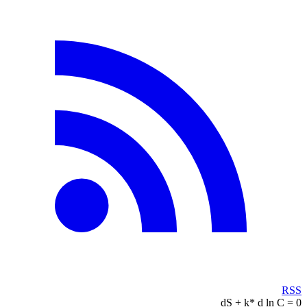
RSS
dS + k* d ln C = 0