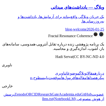
وبلاگ — یادداشت‌های میدانی
یک جریان وبلاگی واقع‌بینانه برای آزمایش‌ها، یادداشت‌ها و
به‌روزرسانی‌ها.
blog-welcome
2026-01-25
Fractal Resonance Coherence
یک برنامه پژوهشی زنده درباره تقابل آنتروپی-همدوسی، سامانه‌های
باز، آشوب، اندازه‌گیری و محاسبه.
Hadi Servat
|
CC BY-NC-ND 4.0
ناوبری
درباره
مقالات
وبلاگ
موضوعات
ناوبری
پیکره
صداها
مقاله‌ها
فرمول‌ها
موقعیت‌یابی
سطوح-μ
خارجی
عضویت
GitHub
Academia.edu
ResearchGate
ORCID
Zenodo
پرسش
از هوش مصنوعی
(NotebookLM)
llms.txt