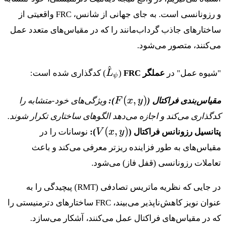
و رزونانسی است. به جای جهانی از شانس، FRC واقعیتی از
ساختارهای جاذب گرداب‌مانند را که در مقیاس‌های متعدد عمل
می‌کنند، متصور می‌شود.
^
\hat{L}_\psi
"شیوه عمل" در
عملگر FRC
(
L
) کدگذاری شده است:
ψ
F(x,y)
(
,
)
مقیاس‌بندی فراکتال (
y
x
F
):
ویژگی‌های خود-متشابه را
کدگذاری می‌کند و اجازه می‌دهد الگوهای ساختاری تکرار شوند.
V(x,y)
(
,
)
پتانسیل رزونانس فراکتال (
y
x
V
):
نوسانات را در
مقیاس‌های به طور فزاینده ریزتر معرفی می‌کند و باعث
تعاملات رزونانسی (قفل فاز) می‌شود.
در جایی که نظریه ماتریس تصادفی (RMT) پیچیدگی را به
عنوان نویز کاهش‌ناپذیر می‌بیند، FRC ساختارهای دترمنیستی را
که در مقیاس‌های فراکتال عمل می‌کنند، آشکار می‌سازد.