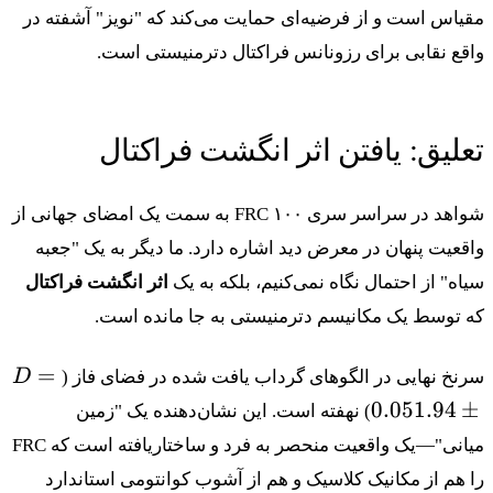
\approx
مقیاس است و از فرضیه‌ای حمایت می‌کند که "نویز" آشفته در
1.90
واقع نقابی برای رزونانس فراکتال دترمنیستی است.
تعلیق: یافتن اثر انگشت فراکتال
شواهد در سراسر سری ۱۰۰ FRC به سمت یک امضای جهانی از
واقعیت پنهان در معرض دید اشاره دارد. ما دیگر به یک "جعبه
سیاه" از احتمال نگاه نمی‌کنیم، بلکه به یک
اثر انگشت فراکتال
که توسط یک مکانیسم دترمنیستی به جا مانده است.
D=1.94
=
سرنخ نهایی در الگوهای گرداب یافت شده در فضای فاز (
D
\pm
0.05
1.94
±
) نهفته است. این نشان‌دهنده یک "زمین
0.05
میانی"—یک واقعیت منحصر به فرد و ساختاریافته است که FRC
را هم از مکانیک کلاسیک و هم از آشوب کوانتومی استاندارد