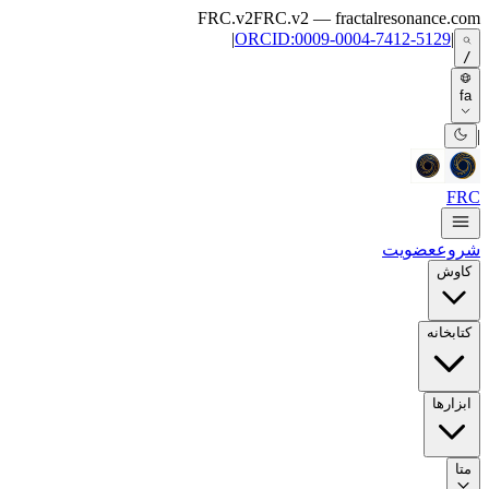
Skip to main content
FRC.v2
FRC.v2 — fractalresonance.com
|
ORCID:0009-0004-7412-5129
|
/
fa
|
FRC
شروع
عضویت
کاوش
کتابخانه
ابزارها
متا