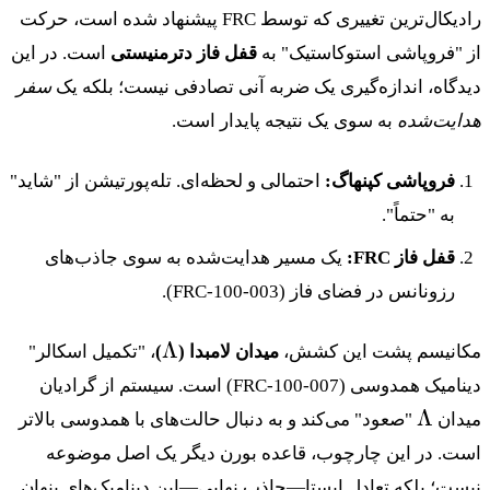
رادیکال‌ترین تغییری که توسط FRC پیشنهاد شده است، حرکت
از "فروپاشی استوکاستیک" به
قفل فاز دترمنیستی
است. در این
دیدگاه، اندازه‌گیری یک ضربه آنی تصادفی نیست؛ بلکه یک
سفر
هدایت‌شده
به سوی یک نتیجه پایدار است.
فروپاشی کپنهاگ:
احتمالی و لحظه‌ای. تله‌پورتیشن از "شاید"
به "حتماً".
قفل فاز FRC:
یک مسیر هدایت‌شده به سوی جاذب‌های
رزونانس در فضای فاز (
FRC-100-003
).
\Lambda
Λ
مکانیسم پشت این کشش،
میدان لامبدا (
)
، "تکمیل اسکالر"
دینامیک همدوسی (
FRC-100-007
) است. سیستم از گرادیان
\Lam
Λ
میدان
"صعود" می‌کند و به دنبال حالت‌های با همدوسی بالاتر
است. در این چارچوب، قاعده بورن دیگر یک اصل موضوعه
نیست؛ بلکه تعادل ایستا—جاذب نهایی—این دینامیک‌های پنهان