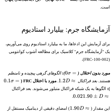
است.
آزمایشگاه جرم: بیلیارد استادیوم
برای آزمایش این ادعاها، ما به بیلیارد استادیوم روی می‌آوریم،
یک "آزمایشگاه جرم" کلاسیک برای مطالعه آشوب کوانتومی
).
FRC-100-002
(
\sigma=0
0
=
مورد بدون اختلال (
σ
):
الگوهای گرهی پیچیده و نامنظم
\sigma=0.1
D
0.1
=
1.2
≈
هستند. بعد فراکتال
D
.
مورد با اختلال FRC (
σ
\approx
D
):
الگوها به یک شبکه فراکتال متبلور می‌شوند. بعد فراکتال
1.2
\approx
0.02
1.90
±
≈
.
D
1.90
\pm
D
1.90
≈
این مقدار (
D
) امضای دقیقی از دینامیک مستقل از
0.02