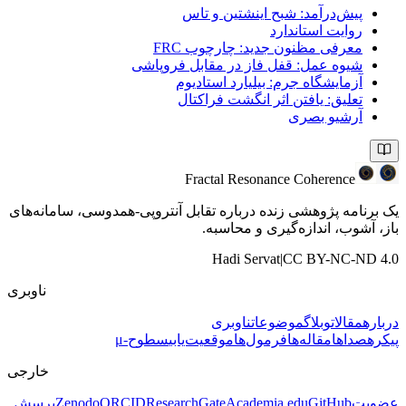
پیش‌درآمد: شبح اینشتین و تاس
روایت استاندارد
معرفی مظنون جدید: چارچوب FRC
شیوه عمل: قفل فاز در مقابل فروپاشی
آزمایشگاه جرم: بیلیارد استادیوم
تعلیق: یافتن اثر انگشت فراکتال
آرشیو بصری
Fractal Resonance Coherence
یک برنامه پژوهشی زنده درباره تقابل آنتروپی-همدوسی، سامانه‌های
باز، آشوب، اندازه‌گیری و محاسبه.
Hadi Servat
|
CC BY-NC-ND 4.0
ناوبری
درباره
مقالات
وبلاگ
موضوعات
ناوبری
پیکره
صداها
مقاله‌ها
فرمول‌ها
موقعیت‌یابی
سطوح-μ
خارجی
عضویت
GitHub
Academia.edu
ResearchGate
ORCID
Zenodo
پرسش